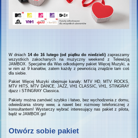
W dniach
14 do 16 lutego (od piątku do niedzieli)
zapraszamy
wszystkich zakochanych na muzyczny weekend z Telewizją
JAMBOX. Specjalne dla Was odkodujemy pakiet Więcej Muzyki, a
w nim aż 9 kanałów, zatem każdy z pewnością znajdzie tam coś
dla siebie.
Pakiet Więcej Muzyki obejmuje kanały: MTV HD, MTV ROCKS,
MTV HITS, MTV DANCE, JAZZ, VH1 CLASSIC, VH1, STINGRAY
djazz i STINGRAY Classica.
Pakiety można zamówić szybko i łatwo, bez wychodzenia z domu,
odwiedzania strony www, a nawet bez rozmowy telefonicznej z
konsultantem! Wystarczy wybrać interesujący nas pakiet z pilota,
bądź w JAMBOX go!
Otwórz sobie pakiet