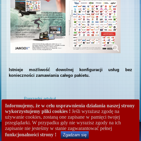
Istnieje możliwość dowolnej konfiguracji usług bez
konieczności zamawiania całego pakietu.
Poprzedni artykuł
Następny artykuł
Informujemy, że w celu usprawnienia działania naszej strony
Kategoria:
Promocje archiwalne
wykorzystujemy pliki cookies !
Jeśli wyrażasz zgodę na
używanie cookies, zostaną one zapisane w pamięci twojej
przeglądarki. W przypadku gdy nie wyrazisz zgody na ich
Copyright © 2026.
EFEKT SERWIS
Rights Reserved.
zapisanie nie jesteśmy w stanie zagwarantować pełnej
funkcjonalności strony !
Zgadzam się
Designed by
www.diablodesign.eu
.