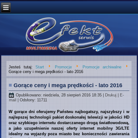
Jesteś tutaj:
Start
Promocje
Promocje archiwalne
Gorące ceny i mega prędkości - lato 2016
Gorące ceny i mega prędkości - lato 2016
Opublikowano: niedziela, 28 sierpień 2016 18:35
|
Drukuj
|
E-
mail
| Odsłony: 11711
W gorące dni oferujemy Państwu najbogatszy, najszybszy i w
najlepszej technologii pakiet doskonałej telewizji w jakości HD
oraz szybkiego internetu dostarczanego drogą światłowodową,
a jako uzupełnienie naszej oferty internet mobilny 3G/LTE
idealny na wyjazdy poza miasto bez konieczności zawierania