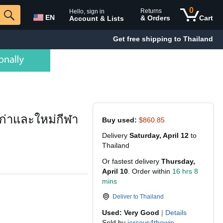
0
Returns
Hello, sign in
EN
& Orders
Cart
Account & Lists
Get free shipping to Thailand
เก่าและใหม่กีฬา
Buy used:
$860.85
Delivery
Saturday, April 12
to
Thailand
Or fastest delivery
Thursday,
April 10
. Order within
16 hrs 8
mins
Deliver to
Thailand
Used: Very Good
|
Details
Sold by
jerseys4thewin