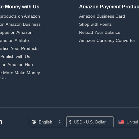
e Money with Us
Amazon Payment Produc
 products on Amazon
Amazon Business Card
 on Amazon Business
Shop with Points
 apps on Amazon
Reload Your Balance
me an Affiliate
Amazon Currency Converter
rtise Your Products
-Publish with Us
t an Amazon Hub
e More Make Money
 Us
English
$
USD - U.S. Dollar
United