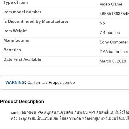
Type of item
Video Game
Item model number
465551863354
Is Discontinued By Manufacturer
No
Item Weight
7.4 ounces
Manufacturer
Sony Computer 
Batteries
2 AA batteries r
Date First Available
March 6, 2018
WARNING
:
California’s Proposition 65
Product Description
xm-th อย่างเช่น PG สนุกสนานกว่าเดิม กับระบบ API ลิขสิทธิ์แท้ มั่นใจได
ครั้ง จะถูกสะสมเป็นแต้มพิเศษ ใช้แลกรางวัล หรือเข้าสูู่เกมพรีเมียมได้แบบไ