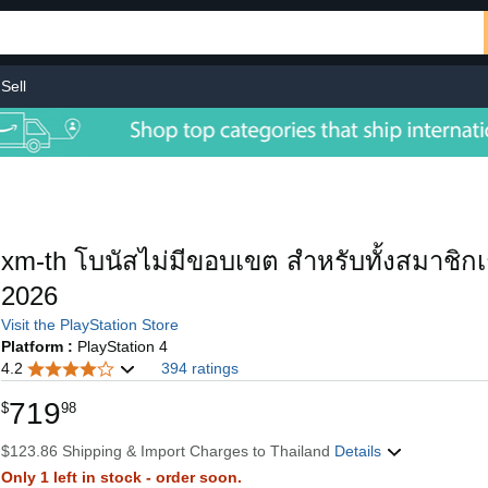
Sell
xm-th โบนัสไม่มีขอบเขต สำหรับทั้งสมาชิก
2026
Visit the PlayStation Store
Platform :
PlayStation 4
4.2
394 ratings
719
$
98
$123.86 Shipping & Import Charges to Thailand
Details
Only 1 left in stock - order soon.