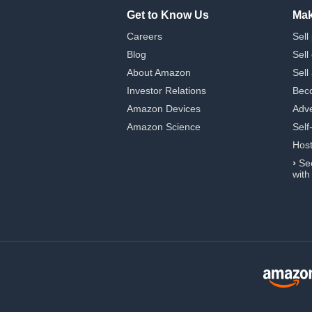
Get to Know Us
Mak
Careers
Sell
Blog
Sell
About Amazon
Sell
Investor Relations
Beco
Amazon Devices
Adve
Amazon Science
Self
Hos
›
Se
with