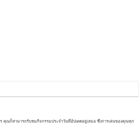
มัคร คุณก็สามารถรับชมกิจกรรมประจำวันที่อัปเดตอยู่เสมอ ซึ่งการเล่นของคุณทุก