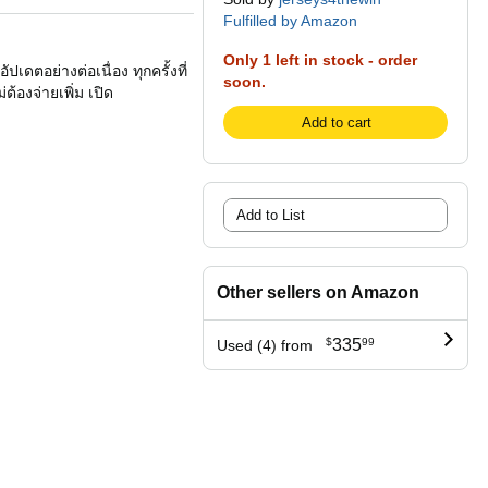
Fulfilled by Amazon
Only 1 left in stock - order
ปเดตอย่างต่อเนื่อง ทุกครั้งที่
soon.
ต้องจ่ายเพิ่ม เปิด
Add to cart
Add to List
Other sellers on Amazon
$
335
99
Used (4) from