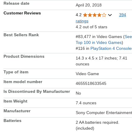
Release date
April 20, 2018
Customer Reviews
4.2
394
ratings
4.2 out of 5 stars
Best Sellers Rank
#83,477 in Video Games (
See
Top 100 in Video Games
)
#116 in
PlayStation 4 Console
Product Dimensions
14.3 x 4.5 x 17 inches; 7.41
ounces
Type of item
Video Game
Item model number
4655518633545
Is Discontinued By Manufacturer
No
Item Weight
7.4 ounces
Manufacturer
Sony Computer Entertainmen
Batteries
2 AA batteries required.
(included)