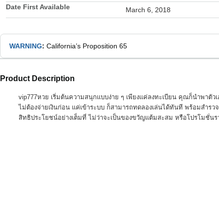
Date First Available
March 6, 2018
WARNING
:
California’s Proposition 65
Product Description
vip777หวย เริ่มต้นความสนุกแบบง่าย ๆ เพียงแค่ลงทะเบียน คุณก็นำพาตัว
ไม่ต้องจ่ายเงินก่อน แค่เข้าระบบ ก็สามารถทดลองเล่นได้ทันที พร้อมสำรว
สิทธิประโยชน์อย่างเต็มที่ ไม่ว่าจะเป็นของขวัญแต้มสะสม หรือโปรโมชั่นรา