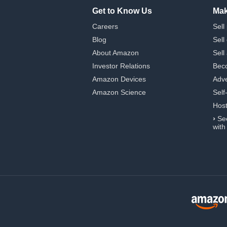
Get to Know Us
Mak
Careers
Sell
Blog
Sell
About Amazon
Sell
Investor Relations
Beco
Amazon Devices
Adve
Amazon Science
Self
Hos
›
Se
with