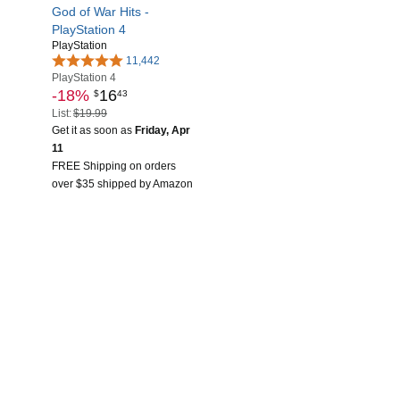
God of War Hits -
PlayStation 4
PlayStation
11,442
PlayStation 4
-18%
16
$
43
List:
$19.99
Get it as soon as
Friday, Apr
11
FREE Shipping on orders
over $35 shipped by Amazon