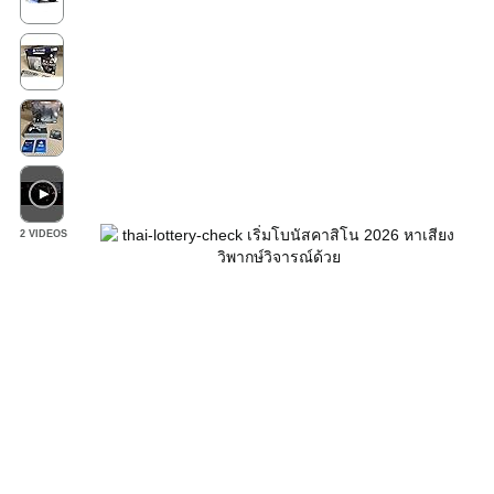
2 VIDEOS