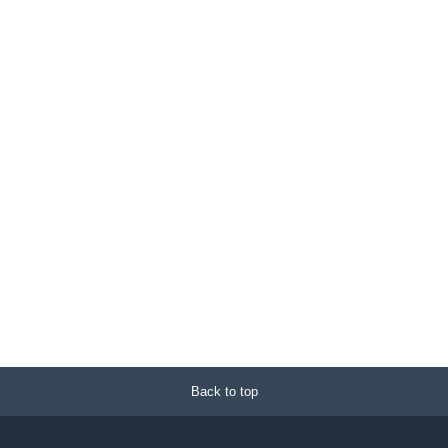
Back to top