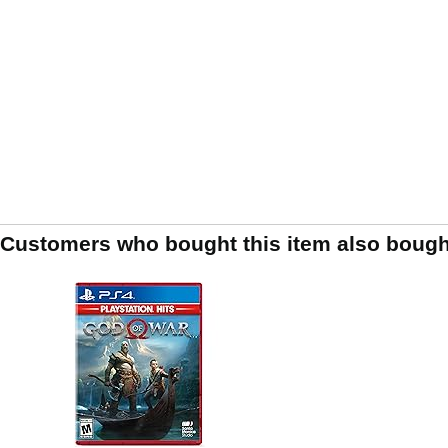
Customers who bought this item also bough