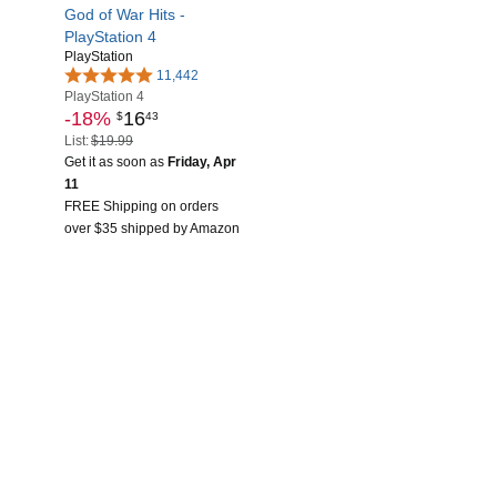
God of War Hits -
PlayStation 4
PlayStation
11,442
PlayStation 4
-18%
16
$
43
List:
$19.99
Get it as soon as
Friday, Apr
11
FREE Shipping on orders
over $35 shipped by Amazon