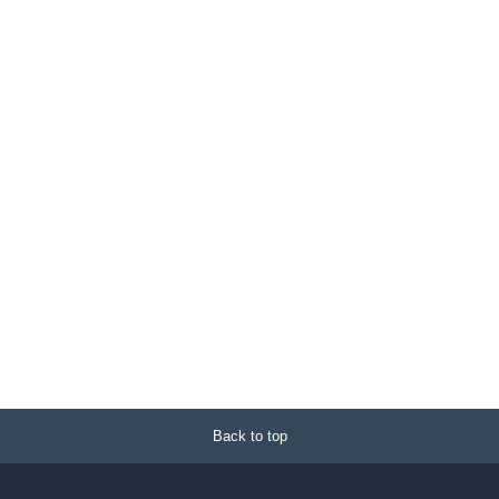
Back to top