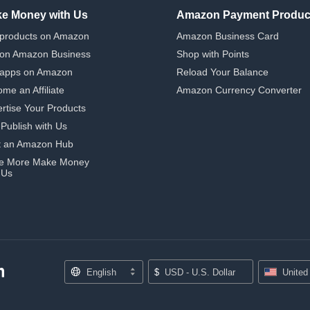
e Money with Us
Amazon Payment Produc
 products on Amazon
Amazon Business Card
 on Amazon Business
Shop with Points
 apps on Amazon
Reload Your Balance
me an Affiliate
Amazon Currency Converter
rtise Your Products
-Publish with Us
t an Amazon Hub
e More Make Money
 Us
English
$
USD - U.S. Dollar
United