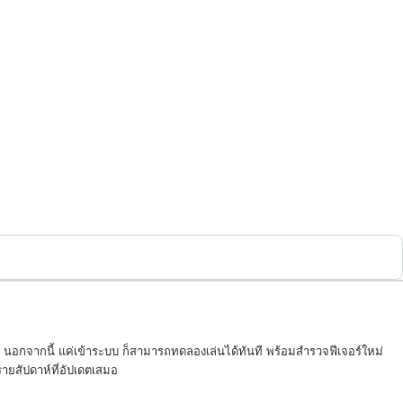
ย นอกจากนี้ แค่เข้าระบบ ก็สามารถทดลองเล่นได้ทันที พร้อมสำรวจฟีเจอร์ใหม่
ายสัปดาห์ที่อัปเดตเสมอ