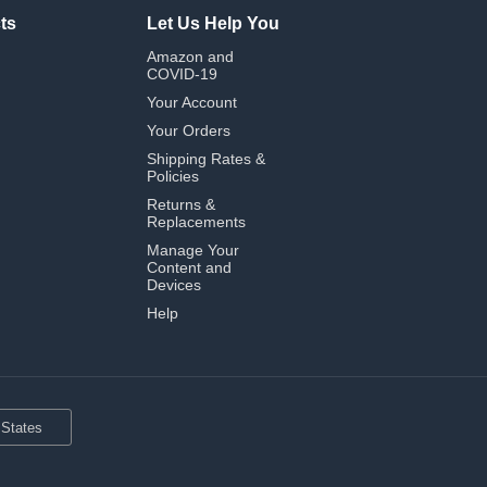
ts
Let Us Help You
Amazon and
COVID-19
Your Account
Your Orders
Shipping Rates &
Policies
Returns &
Replacements
Manage Your
Content and
Devices
Help
 States