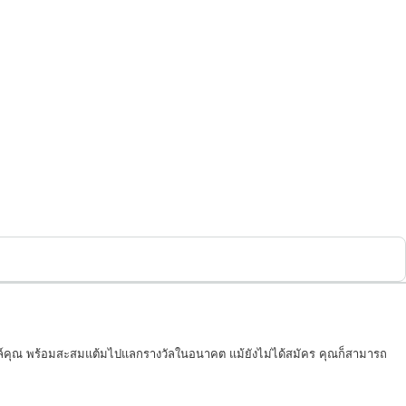
ตล์คุณ พร้อมสะสมแต้มไปแลกรางวัลในอนาคต แม้ยังไม่ได้สมัคร คุณก็สามารถ