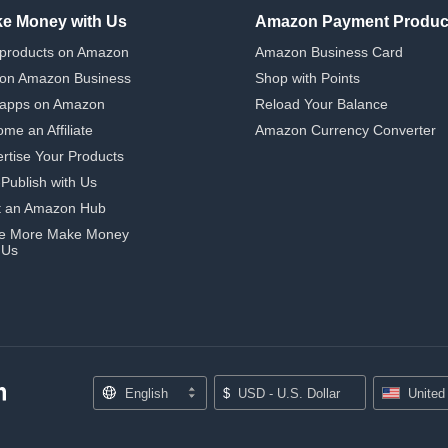
e Money with Us
Amazon Payment Produc
 products on Amazon
Amazon Business Card
 on Amazon Business
Shop with Points
 apps on Amazon
Reload Your Balance
me an Affiliate
Amazon Currency Converter
rtise Your Products
-Publish with Us
t an Amazon Hub
e More Make Money
 Us
English
$
USD - U.S. Dollar
United