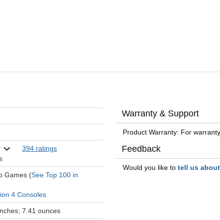
Warranty & Support
Product Warranty: For warranty
Feedback
394 ratings
s
Would you like to
tell us abou
eo Games (
See Top 100 in
tion 4 Consoles
 inches; 7.41 ounces