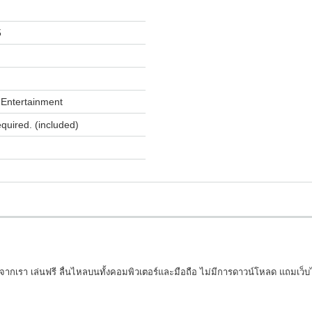
5
Entertainment
equired. (included)
ากเรา เล่นฟรี ลื่นไหลบนทั้งคอมพิวเตอร์และมือถือ ไม่มีการดาวน์โหลด แถมเว็บไซต