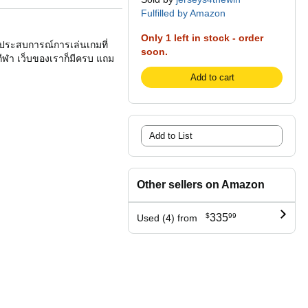
Fulfilled by Amazon
Only 1 left in stock - order
อดประสบการณ์การเล่นเกมที่
soon.
กีฬา เว็บของเราก็มีครบ แถม
Add to cart
Add to List
Other sellers on Amazon
$
335
99
Used (4) from