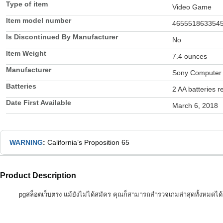
Type of item
Video Game
Item model number
465551863354
Is Discontinued By Manufacturer
No
Item Weight
7.4 ounces
Manufacturer
Sony Computer 
Batteries
2 AA batteries r
Date First Available
March 6, 2018
WARNING
:
California’s Proposition 65
Product Description
pgสล็อตเว็บตรง แม้ยังไม่ได้สมัคร คุณก็สามารถสำรวจเกมล่าสุดทั้งหมดได้จ