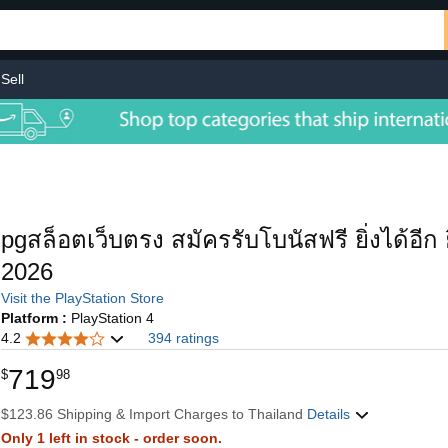
Sell
pgสล็อตเว็บตรง สมัครรับโบนัสฟรี ยิ่งได้อีก ย
2026
Visit the PlayStation Store
Platform :
PlayStation 4
4.2
394 ratings
719
$
98
$123.86 Shipping & Import Charges to Thailand
Details
Only 1 left in stock - order soon.