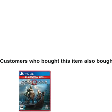
Customers who bought this item also bough