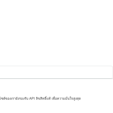
์ของเรายังรองรับ API ลิขสิทธิ์แท้ เพื่อความมั่นใจสูงสุด