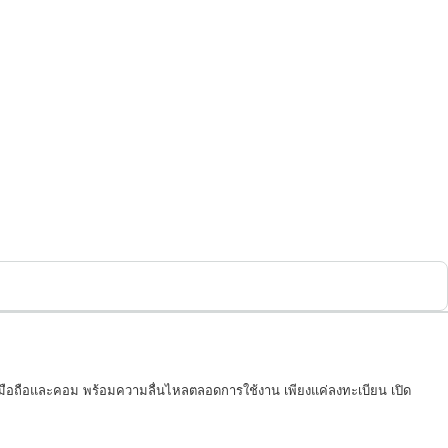
้งมือถือและคอม พร้อมความลื่นไหลตลอดการใช้งาน เพียงแค่ลงทะเบียน เปิด