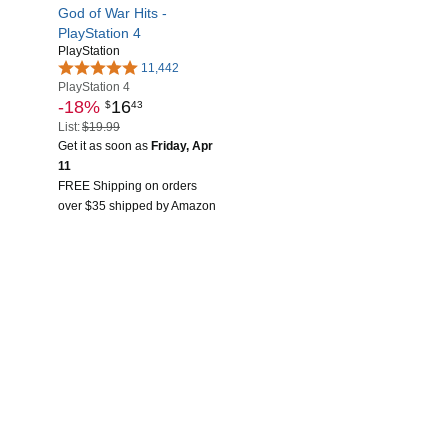
God of War Hits -
PlayStation 4
PlayStation
11,442
PlayStation 4
-18%
16
$
43
List:
$19.99
Get it as soon as
Friday, Apr
11
FREE Shipping on orders
over $35 shipped by Amazon