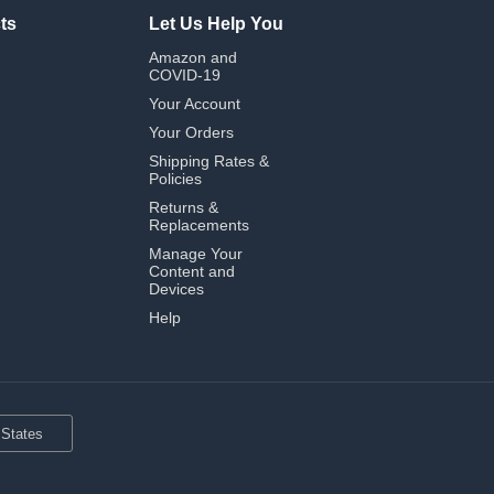
ts
Let Us Help You
Amazon and
COVID-19
Your Account
Your Orders
Shipping Rates &
Policies
Returns &
Replacements
Manage Your
Content and
Devices
Help
 States