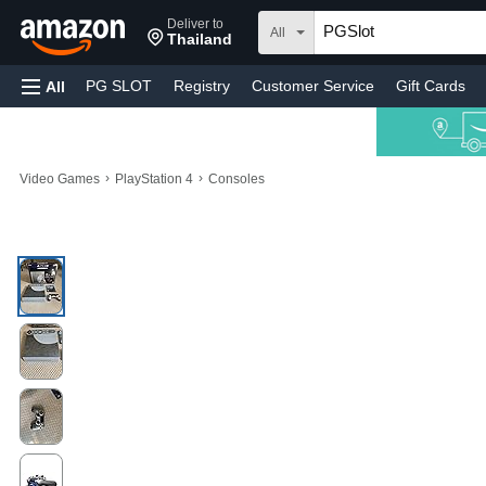
Deliver to
All
Thailand
PG SLOT
Registry
Customer Service
Gift Cards
All
›
›
Video Games
PlayStation 4
Consoles