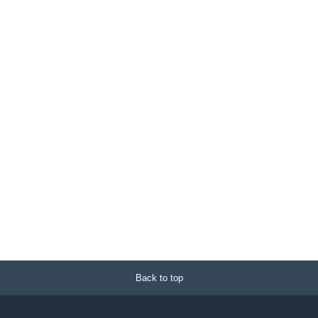
Back to top