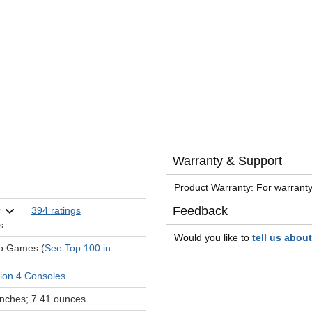
Warranty & Support
Product Warranty: For warranty
Feedback
394 ratings
s
Would you like to
tell us abou
eo Games (
See Top 100 in
tion 4 Consoles
 inches; 7.41 ounces