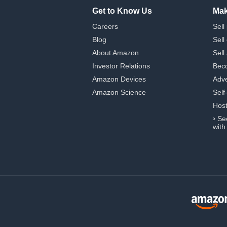
Get to Know Us
Mak
Careers
Sell
Blog
Sell
About Amazon
Sell
Investor Relations
Beco
Amazon Devices
Adve
Amazon Science
Self
Hos
›
Se
with