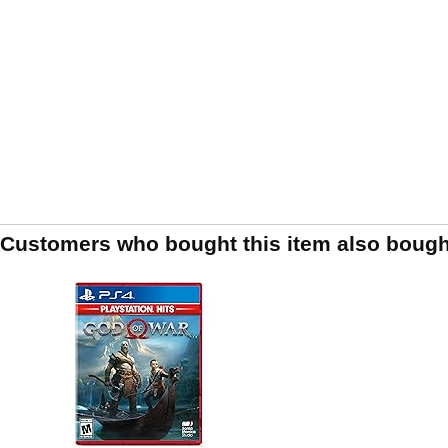
Customers who bought this item also bough