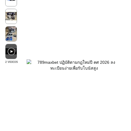
2 VIDEOS