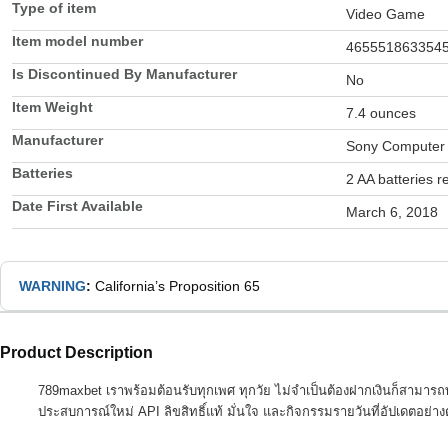
Type of item
Video Game
Item model number
465551863354
Is Discontinued By Manufacturer
No
Item Weight
7.4 ounces
Manufacturer
Sony Computer 
Batteries
2 AA batteries r
Date First Available
March 6, 2018
WARNING
:
California’s Proposition 65
Product Description
789maxbet เราพร้อมต้อนรับทุกเพศ ทุกวัย ไม่จำเป็นต้องฝากเงินก็สามาร
ประสบการณ์ใหม่ API ลิขสิทธิ์แท้ มั่นใจ และกิจกรรมรายวันที่อัปเดตอย่างต่