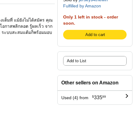
Fulfilled by Amazon
Only 1 left in stock - order
็มที่ แม้ยังไม่ได้สมัคร คุณ
soon.
โอกาสพลิกลอต รู้ผลเร็ว จาก
เล่น ระบบสะสมแต้มก็พร้อมมอบ
Add to cart
Add to List
Other sellers on Amazon
$
335
99
Used (4) from