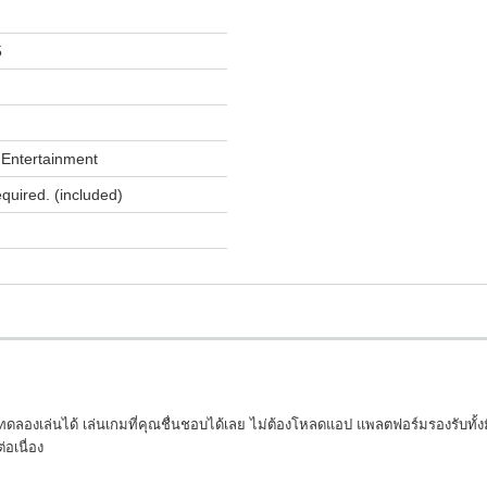
5
Entertainment
equired. (included)
ถทดลองเล่นได้ เล่นเกมที่คุณชื่นชอบได้เลย ไม่ต้องโหลดแอป แพลตฟอร์มรองรับทั
อเนื่อง