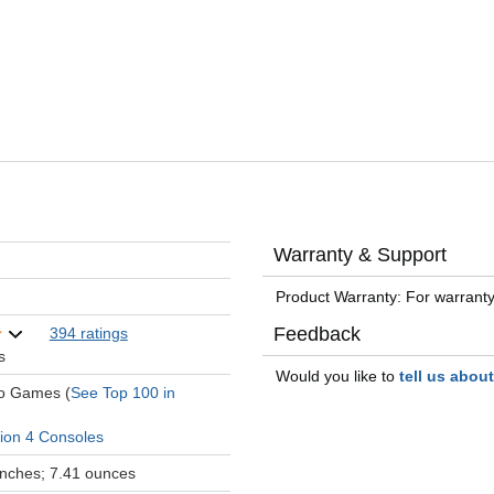
Warranty & Support
Product Warranty: For warranty
Feedback
394 ratings
s
Would you like to
tell us abou
eo Games (
See Top 100 in
tion 4 Consoles
 inches; 7.41 ounces