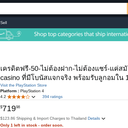
Sell
เครดิตฟรี-50-ไม่ต้องฝาก-ไม่ต้องแชร์-แค่สม
casino ที่มีโบนัสแจกจริง พร้อมรับลูกอมใน 1
Visit the PlayStation Store
Platform :
PlayStation 4
4.2
394 ratings
719
$
98
$123.86 Shipping & Import Charges to Thailand
Details
Only 1 left in stock - order soon.