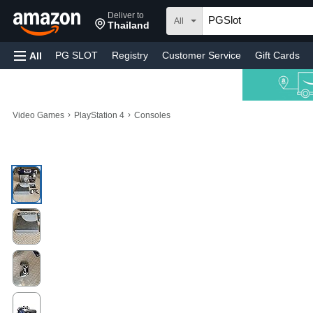
Deliver to
All
Thailand
PG SLOT
Registry
Customer Service
Gift Cards
All
›
›
Video Games
PlayStation 4
Consoles