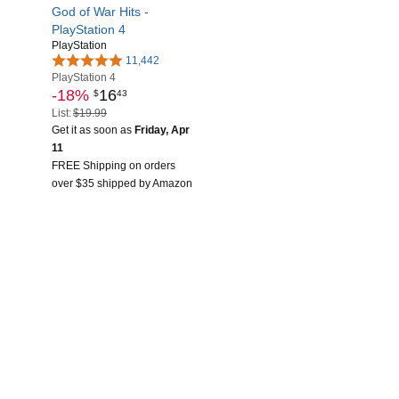
God of War Hits -
PlayStation 4
PlayStation
11,442
PlayStation 4
-18%
16
$
43
List:
$19.99
Get it as soon as
Friday, Apr
11
FREE Shipping on orders
over $35 shipped by Amazon