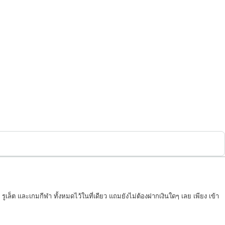
ูเล็ต และเกมกีฬา ทั้งหมดไว้ในที่เดียว แถมยังไม่ต้องฝากเงินใดๆ เลย เพียง เข้า