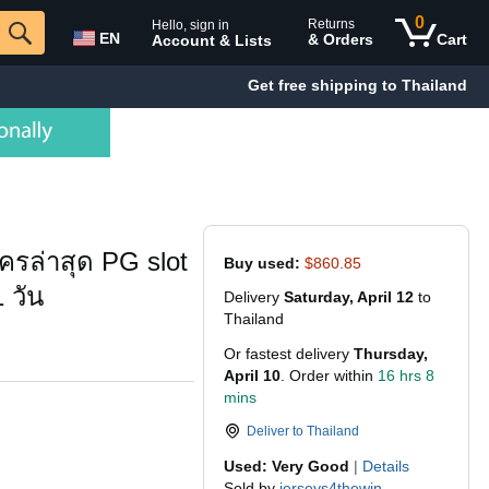
0
Returns
Hello, sign in
EN
& Orders
Cart
Account & Lists
Get free shipping to Thailand
ัครล่าสุด PG slot
Buy used:
$860.85
 วัน
Delivery
Saturday, April 12
to
Thailand
Or fastest delivery
Thursday,
April 10
. Order within
16 hrs 8
mins
Deliver to
Thailand
Used: Very Good
|
Details
Sold by
jerseys4thewin