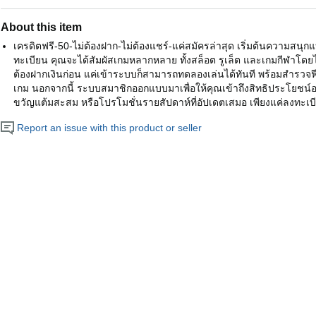
About this item
เครดิตฟรี-50-ไม่ต้องฝาก-ไม่ต้องแชร์-แค่สมัครล่าสุด เริ่มต้นความสนุก
ทะเบียน คุณจะได้สัมผัสเกมหลากหลาย ทั้งสล็อต รูเล็ต และเกมกีฬาโดยไม
ต้องฝากเงินก่อน แค่เข้าระบบก็สามารถทดลองเล่นได้ทันที พร้อมสำรวจฟ
เกม นอกจากนี้ ระบบสมาชิกออกแบบมาเพื่อให้คุณเข้าถึงสิทธิประโยชน์อย่
ขวัญแต้มสะสม หรือโปรโมชั่นรายสัปดาห์ที่อัปเดตเสมอ เพียงแค่ลงทะเบียน
Report an issue with this product or seller