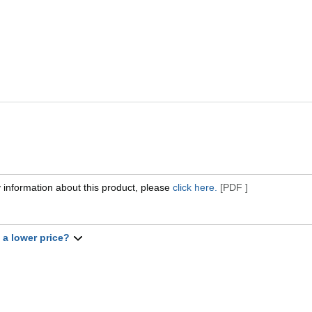
 information about this product, please
click here.
[PDF ]
t a lower price?