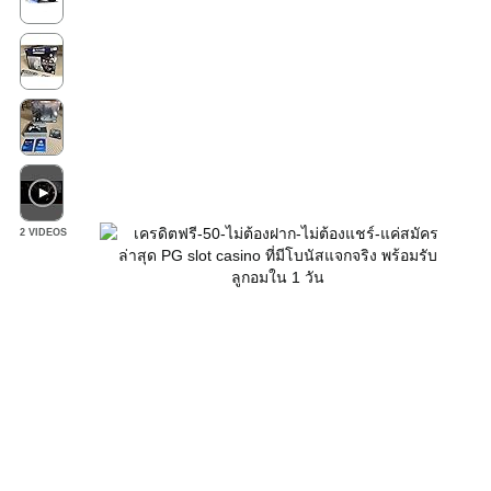
2 VIDEOS