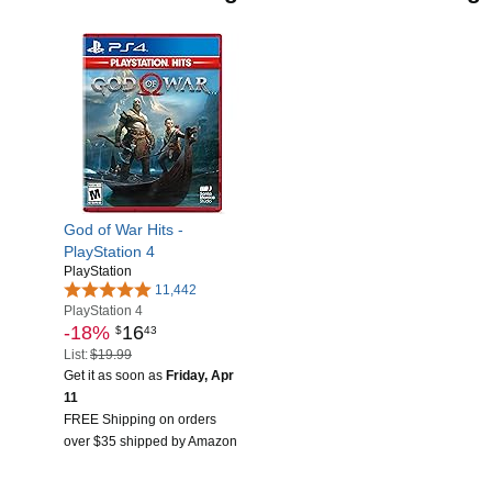
God of War Hits -
PlayStation 4
PlayStation
11,442
PlayStation 4
-18%
16
$
43
List:
$19.99
Get it as soon as
Friday, Apr
11
FREE Shipping on orders
over $35 shipped by Amazon