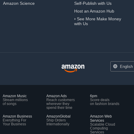
Amazon Science
Self-Publish with Us
Host an Amazon Hub
›
See More Make Money
with Us
English
Amazon Music
Amazon Ads
6pm
Stream millions
Reach customers
Score deals
of songs
wherever they
on fashion brands
spend their time
Amazon Business
AmazonGlobal
Amazon Web
Everything For
Ship Orders
Services
Your Business
Internationally
Scalable Cloud
Computing
Services