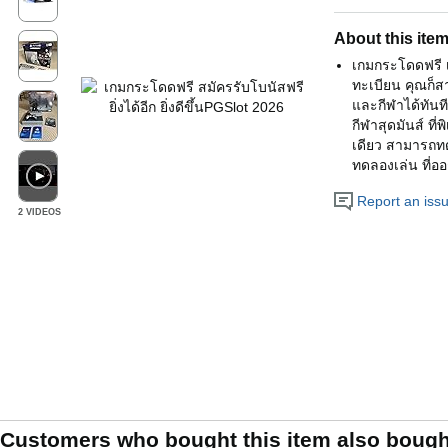
About this ite
เกมกระโดดฟรี เร
ทะเบียน คุณก็
และกีฬาได้ทันที
กีฬาสุดมันส์ ที
เดียว สามารถทด
ทดลองเล่น ที่อ
Report an issue
2 VIDEOS
Customers who bought this item also bough