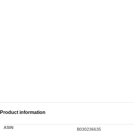
Product information
ASIN
B030236635