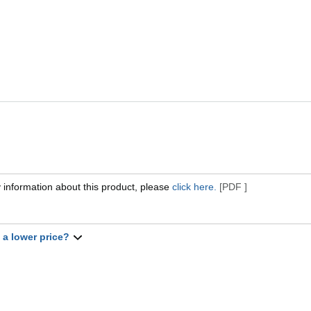
 information about this product, please
click here.
[PDF ]
t a lower price?