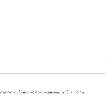
ไม่ได้สมัคร คุณก็สามารถเข้าใจความคุ้มค่าของการเป็นสมาชิกได้