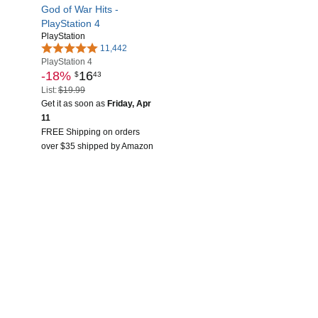
God of War Hits -
PlayStation 4
PlayStation
11,442
PlayStation 4
-18%
16
$
43
List:
$19.99
Get it as soon as
Friday, Apr
11
FREE Shipping on orders
over $35 shipped by Amazon