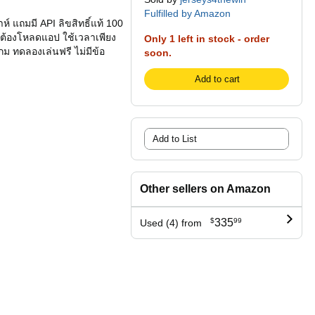
Fulfilled by Amazon
แถมมี API ลิขสิทธิ์แท้ 100
ไม่ต้องโหลดแอป ใช้เวลาเพียง
Only 1 left in stock - order
กม ทดลองเล่นฟรี ไม่มีข้อ
soon.
Add to cart
Add to List
Other sellers on Amazon
$
335
99
Used (4) from