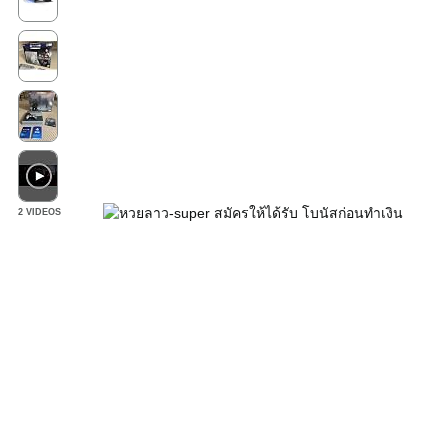
2 VIDEOS