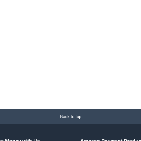
Back to top