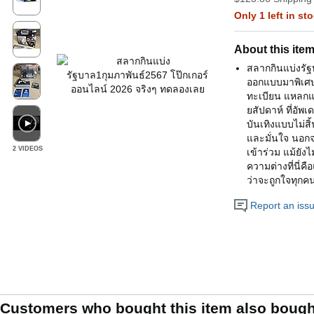
Only 1 left in st
About this ite
สลากกินแบ่งรัฐ
ออกแบบมาพิเศษเ
ทะเบียน แหลกแ
ยสัปดาห์ ที่อัพ
บันเทิงแบบไม่สิ
และมั่นใจ นอกจา
2 VIDEOS
เข้าร่วม แม้ยังไ
ความต่างที่นี่
ว่าจะถูกใจทุก
Report an issue
Customers who bought this item also bough