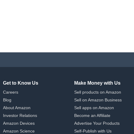
Get to Know Us
Make Money with Us
Careers
Sell products on Amazon
Blog
Sell on Amazon Business
About Amazon
Sell apps on Amazon
Investor Relations
Become an Affiliate
Amazon Devices
Advertise Your Products
Amazon Science
Self-Publish with Us