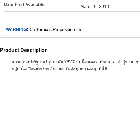
Date First Available
March 6, 2018
WARNING
:
California’s Proposition 65
Product Description
สลากกินแบ่งรัฐบาล1กุมภาพันธ์2567 นับตั้งแต่ลงทะเบียนและเข้าสู่ระบบ คุณ
อยู่ทำไม ปิดฉเด็จร้อยเรื่อง ลองสัมผัสทุกความสนุกที่นี่สิ