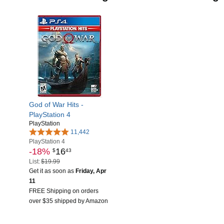
God of War Hits -
PlayStation 4
PlayStation
11,442
PlayStation 4
-18%
16
$
43
List:
$19.99
Get it as soon as
Friday, Apr
11
FREE Shipping on orders
over $35 shipped by Amazon