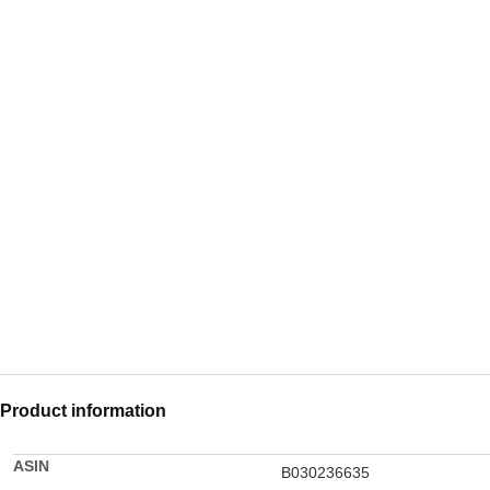
Product information
ASIN
B030236635