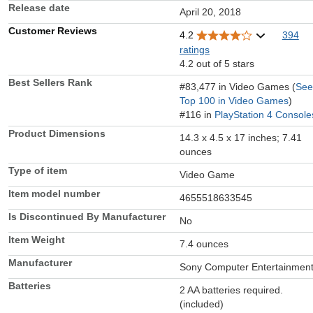
Release date
April 20, 2018
Customer Reviews
4.2
394
ratings
4.2 out of 5 stars
Best Sellers Rank
#83,477 in Video Games (
See
Top 100 in Video Games
)
#116 in
PlayStation 4 Console
Product Dimensions
14.3 x 4.5 x 17 inches; 7.41
ounces
Type of item
Video Game
Item model number
4655518633545
Is Discontinued By Manufacturer
No
Item Weight
7.4 ounces
Manufacturer
Sony Computer Entertainmen
Batteries
2 AA batteries required.
(included)