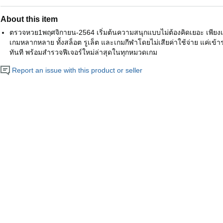
About this item
ตรวจหวย1พฤศจิกายน-2564 เริ่มต้นความสนุกแบบไม่ต้องคิดเยอะ เพียงแ
เกมหลากหลาย ทั้งสล็อต รูเล็ต และเกมกีฬาโดยไม่เสียค่าใช้จ่าย แค่เข
ทันที พร้อมสำรวจฟีเจอร์ใหม่ล่าสุดในทุกหมวดเกม
Report an issue with this product or seller