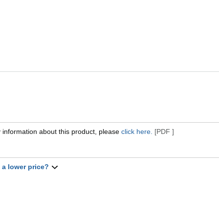
 information about this product, please
click here.
[PDF ]
t a lower price?