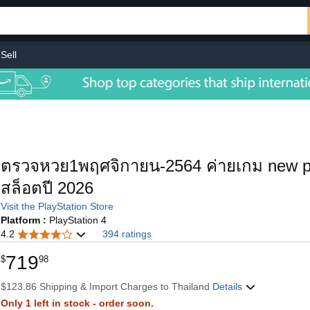
Sell
ตรวจหวย1พฤศจิกายน-2564 ค่ายเกม new pg
สล็อตปี 2026
Visit the PlayStation Store
Platform :
PlayStation 4
4.2
394 ratings
719
$
98
$123.86 Shipping & Import Charges to Thailand
Details
Only 1 left in stock - order soon.