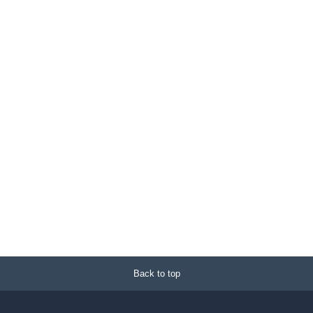
Back to top