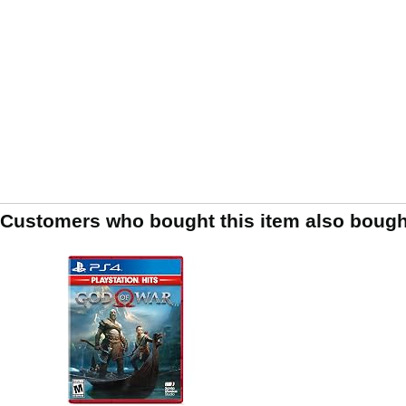
Customers who bought this item also bough