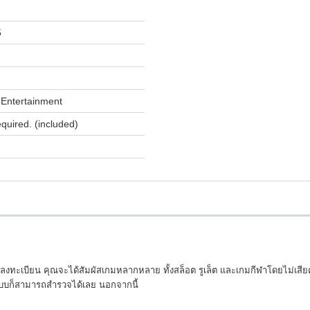
5
Entertainment
equired. (included)
ทะเบียน คุณจะได้สัมผัสเกมหลากหลาย ทั้งสล็อต รูเล็ต และเกมกีฬาโดยไม่เสียค่าใ
ะบบก็สามารถสำรวจได้เลย นอกจากนี้