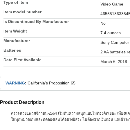
Type of item
Video Game
Item model number
465551863354
Is Discontinued By Manufacturer
No
Item Weight
7.4 ounces
Manufacturer
Sony Computer 
Batteries
2 AA batteries r
Date First Available
March 6, 2018
WARNING
:
California’s Proposition 65
Product Description
ตรวจหวย1พฤศจิกายน-2564 เริ่มต้นความสนุกแบบไม่ต้องคิดเยอะ เพียงแค่ลง
ในทุกหมวดเกมและทดลองเล่นได้อย่างอิสระ ไม่ต้องฝากเงินก่อน แค่เข้าร