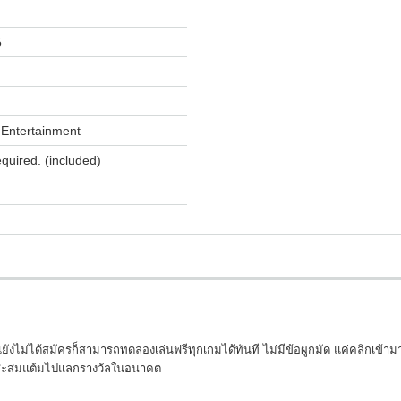
5
Entertainment
equired. (included)
ณแยังไม่ได้สมัครก็สามารถทดลองเล่นฟรีทุกเกมได้ทันที ไม่มีข้อผูกมัด แค่คลิกเ
้อมสะสมแต้มไปแลกรางวัลในอนาคต