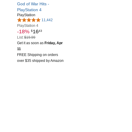
God of War Hits -
PlayStation 4
PlayStation
11,442
PlayStation 4
-18%
16
$
43
List:
$19.99
Get it as soon as
Friday, Apr
11
FREE Shipping on orders
over $35 shipped by Amazon