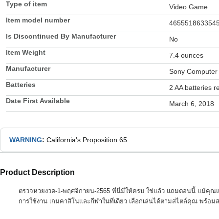
Type of item
Video Game
Item model number
465551863354
Is Discontinued By Manufacturer
No
Item Weight
7.4 ounces
Manufacturer
Sony Computer 
Batteries
2 AA batteries r
Date First Available
March 6, 2018
WARNING
:
California’s Proposition 65
Product Description
ตรวจหวยงวด-1-พฤศจิกายน-2565 ที่นี่มีให้ครบ ใช่แล้ว แถมตอนนี้ แม้คุ
การใช้งาน เกมคาสิโนและกีฬาในที่เดียว เลือกเล่นได้ตามสไตล์คุณ พร