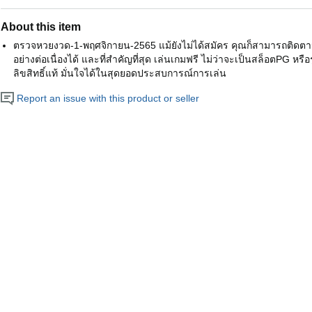
About this item
ตรวจหวยงวด-1-พฤศจิกายน-2565 แม้ยังไม่ได้สมัคร คุณก็สามารถติดตาม
อย่างต่อเนื่องได้ และที่สำคัญที่สุด เล่นเกมฟรี ไม่ว่าจะเป็นสล็อตPG หรือร
ลิขสิทธิ์แท้ มั่นใจได้ในสุดยอดประสบการณ์การเล่น
Report an issue with this product or seller