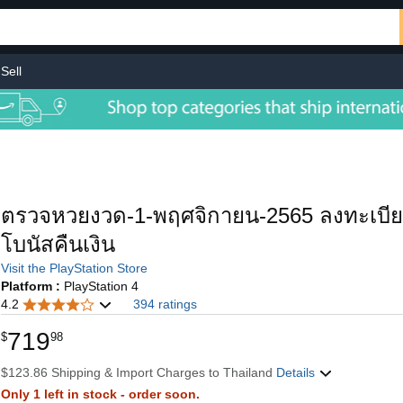
Sell
ตรวจหวยงวด-1-พฤศจิกายน-2565 ลงทะเบียนฟ
โบนัสคืนเงิน
Visit the PlayStation Store
Platform :
PlayStation 4
4.2
394 ratings
719
$
98
$123.86 Shipping & Import Charges to Thailand
Details
Only 1 left in stock - order soon.