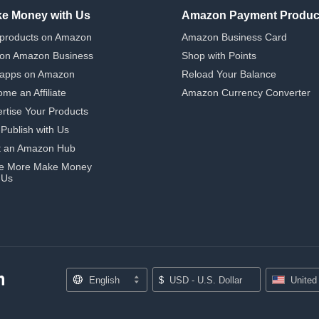
e Money with Us
Amazon Payment Produc
 products on Amazon
Amazon Business Card
 on Amazon Business
Shop with Points
 apps on Amazon
Reload Your Balance
me an Affiliate
Amazon Currency Converter
rtise Your Products
-Publish with Us
t an Amazon Hub
e More Make Money
 Us
English
$
USD - U.S. Dollar
United