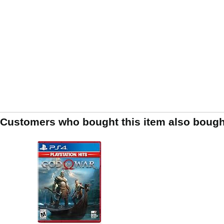
Customers who bought this item also bough