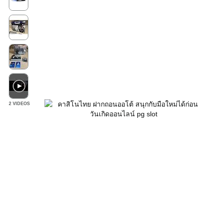
2 VIDEOS