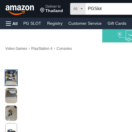
Deliver to
All
Thailand
PG SLOT
Registry
Customer Service
Gift Cards
All
›
›
Video Games
PlayStation 4
Consoles