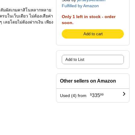
Fulfilled by Amazon
ได้สัมผัสเกมคาสิโนหลากหลาย
้ครบในเว็บเดียว ไม่ต้องเสียค่า
Only 1 left in stock - order
 เลยโดยไม่ต้องฝากเงิน เพียง
soon.
Add to cart
Add to List
Other sellers on Amazon
$
335
99
Used (4) from