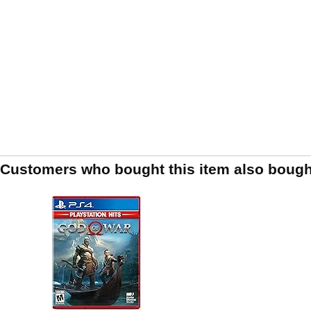
Customers who bought this item also bough