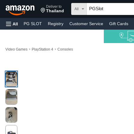
Deliver to
All
Thailand
PG SLOT
Registry
Customer Service
Gift Cards
All
›
›
Video Games
PlayStation 4
Consoles