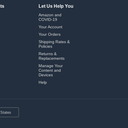
ts
Let Us Help You
Amazon and
COVID-19
Your Account
Your Orders
Shipping Rates &
Policies
Returns &
Replacements
Manage Your
Content and
Devices
Help
 States