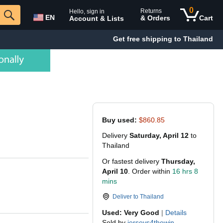
0
Returns
Hello, sign in
EN
& Orders
Cart
Account & Lists
Get free shipping to Thailand
Buy used:
$860.85
Delivery
Saturday, April 12
to
Thailand
Or fastest delivery
Thursday,
April 10
. Order within
16 hrs 8
mins
Deliver to
Thailand
Used: Very Good
|
Details
Sold by
jerseys4thewin