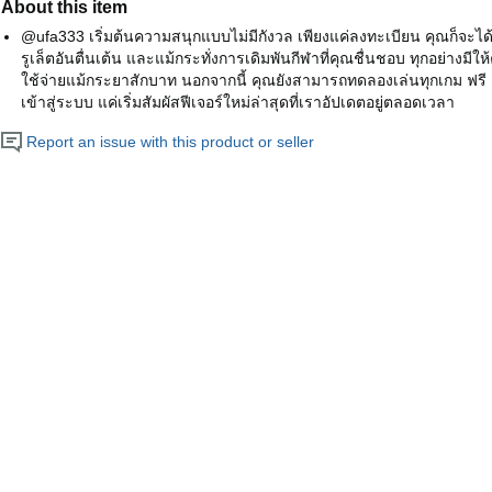
About this item
@ufa333 เริ่มต้นความสนุกแบบไม่มีกังวล เพียงแค่ลงทะเบียน คุณก็จะ
รูเล็ตอันตื่นเต้น และแม้กระทั่งการเดิมพันกีฬาที่คุณชื่นชอบ ทุกอย่างมีให
ใช้จ่ายแม้กระยาสักบาท นอกจากนี้ คุณยังสามารถทดลองเล่นทุกเกม ฟรี ๆ
เข้าสู่ระบบ แค่เริ่มสัมผัสฟีเจอร์ใหม่ล่าสุดที่เราอัปเดตอยู่ตลอดเวลา
Report an issue with this product or seller