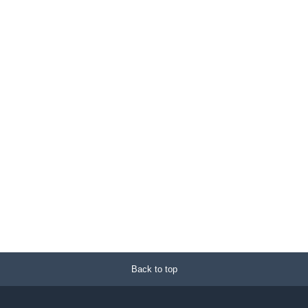
Back to top