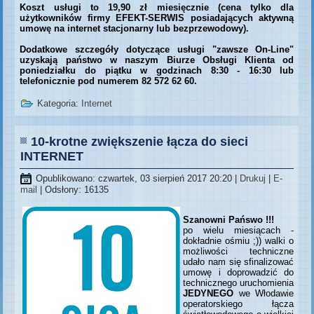
Koszt usługi to 19,90 zł miesięcznie (cena tylko dla
użytkowników firmy EFEKT-SERWIS posiadających aktywną
umowę na internet stacjonarny lub bezprzewodowy).
Dodatkowe szczegóły dotyczące usługi "zawsze On-Line"
uzyskają państwo w naszym Biurze Obsługi Klienta od
poniedziałku do piątku w godzinach 8:30 - 16:30 lub
telefonicznie pod numerem 82 572 62 60.
Kategoria:
Internet
10-krotne zwiększenie łącza do sieci
INTERNET
Opublikowano: czwartek, 03 sierpień 2017 20:20
|
Drukuj
|
E-
mail
| Odsłony: 16135
Szanowni Pańswo !!!
po wielu miesiącach -
dokładnie ośmiu ;)) walki o
możliwości techniczne
udało nam się sfinalizować
umowę i doprowadzić do
technicznego uruchomienia
JEDYNEGO
we Włodawie
operatorskiego łącza