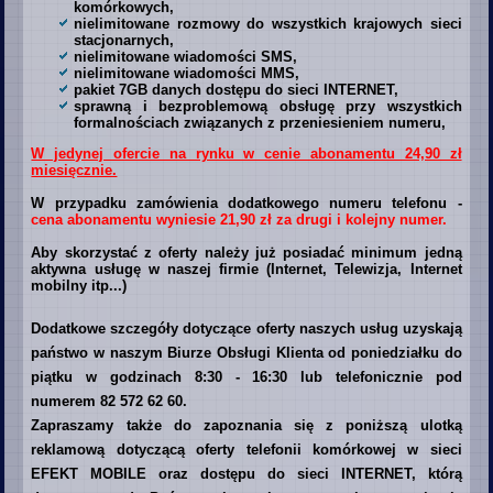
komórkowych,
nielimitowane rozmowy do wszystkich
krajowych
sieci
stacjonarnych
,
nielimitowane wiadomości SMS,
nielimitowane wiadomości MMS,
pakiet 7GB danych dostępu do sieci INTERNET,
sprawną i bezproblemową obsługę przy wszystkich
formalnościach związanych z przeniesieniem numeru,
W jedynej ofercie na rynku w cenie abonamentu 24,90 zł
miesięcznie.
W przypadku zamówienia dodatkowego numeru telefonu -
cena abonamentu wyniesie 21,90 zł za drugi i kolejny numer.
Aby skorzystać z oferty należy już posiadać minimum jedną
aktywna usługę w naszej firmie (Internet, Telewizja, Internet
mobilny itp...)
Dodatkowe szczegóły dotyczące oferty naszych usług uzyskają
państwo w naszym Biurze Obsługi Klienta od poniedziałku do
piątku w godzinach 8:30 - 16:30 lub telefonicznie pod
numerem 82 572 62 60.
Zapraszamy także do zapoznania się z poniższą ulotką
reklamową dotyczącą oferty telefonii komórkowej w sieci
EFEKT MOBILE oraz dostępu do sieci INTERNET, którą