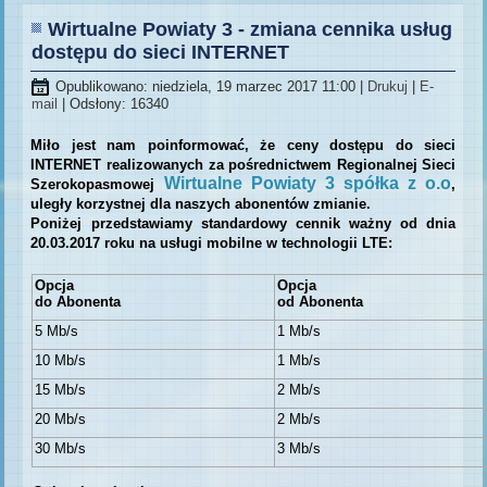
Wirtualne Powiaty 3 - zmiana cennika usług
dostępu do sieci INTERNET
Opublikowano: niedziela, 19 marzec 2017 11:00
|
Drukuj
|
E-
mail
| Odsłony: 16340
Miło jest nam poinformować, że ceny dostępu do sieci
INTERNET realizowanych za pośrednictwem Regionalnej Sieci
Wirtualne Powiaty 3 spółka z o.o
Szerokopasmowej
,
uległy korzystnej dla naszych abonentów zmianie.
Poniżej przedstawiamy standardowy cennik ważny od dnia
20.03.2017 roku na usługi mobilne w technologii LTE:
Opcja
Opcja
do Abonenta
od Abonenta
5 Mb/s
1 Mb/s
10 Mb/s
1 Mb/s
15 Mb/s
2
Mb/s
20 Mb/s
2 Mb/s
30 Mb/s
3 Mb/s