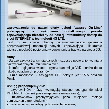
wprowadzeniu do naszej oferty usługi "zawsze On-Line"
polegającej na wykupieniu dodatkowego pakietu
zapewniającego niezależny od naszej infrastruktury dostep do
sieci INTERNET w technologii 4G LTE.
Jest to na chwilę obecną najnowocześniejsza generacja
bezprzewodowej transmisji danych, zapewniająca kilkukrotnie
większą prędkość pobierania w porównaniu z tradycyjną siecią 3G.
Atuty
- Bardzo szybka transmisja danych – szybsze pobieranie, wymiana
plików graficznych i multimedialnych
- Komfort oglądania wideo – płynna transmisja VoD, bardzo dobra
jakość oglądanych programów
- Duża mobilność - zasięgiem LTE pokryte jest 95% obszaru
Polski,
Usługę proponujemy dla:
- użytkowników, którzy wymagają stałego dostępu do sieci
INTERNET (również poza miejscem zamieszkania),
- użytkowników przebywających poza miejscem stałego
zamieszkania (np. studenci),
- użytkowników posiadających domki letniskowe,