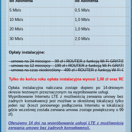
do Abonenta
od Abonenta
5 Mb/s
0,5 Mb/s
10 Mb/s
1,0 Mb/s
20 Mb/s
1,0 Mb/s
30 Mb/s
2,0 Mb/s
Opłaty instalacyjne:
- umowa na 24 miesiące – 99 zł i ROUTER z funkcją Wi-Fi GRATIS
- umowa na 12 miesięcy – 199 zł i ROUTER z funkcją Wi-Fi GRATIS
- umowa na czas nieokreślony - 499 zł i ROUTER z funkcją Wi-Fi GRA
Tylko do końca roku opłata instalacyjna wynosi 1,00 zł oraz ROUT
Opłata instalacyjna naliczana zostaje dopiero po 14-dniowym
okresie testowym przeznaczonym na wypróbowanie usługi.
Wypróbowanie Internetu LTE z możliwością zerwania umowy bez
żadnych konsekwencji jest możliwe w określonej lokalizacji tylko
jeden raz (koszt ponownego podłączenia Internetu w lokalizacji
gdzie wcześniej została zerwana umowa zostaje powiększony o 99
zł).
Oferujemy 14 dni na wypróbowanie usługi LTE z możliwością
zerwania umowy bez żadnych konsekwencji.