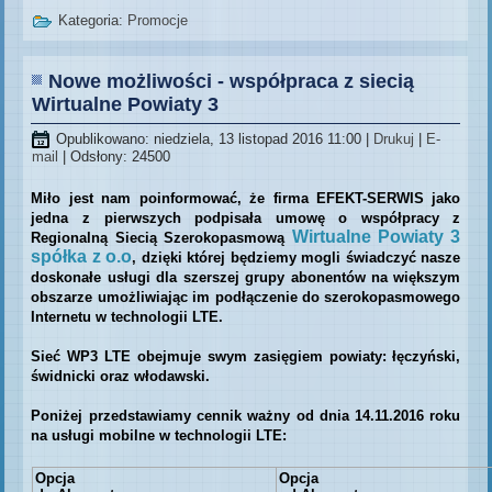
Kategoria:
Promocje
Nowe możliwości - współpraca z siecią
Wirtualne Powiaty 3
Opublikowano: niedziela, 13 listopad 2016 11:00
|
Drukuj
|
E-
mail
| Odsłony: 24500
Miło jest nam poinformować, że firma EFEKT-SERWIS jako
jedna z pierwszych podpisała umowę o współpracy z
Wirtualne Powiaty 3
Regionalną Siecią Szerokopasmową
spółka z o.o
,
dzięki której będziemy mogli świadczyć nasze
doskonałe usługi dla szerszej grupy abonentów na większym
obszarze umożliwiając im podłączenie do szerokopasmowego
Internetu w technologii LTE.
Sieć WP3 LTE obejmuje swym zasięgiem powiaty: łęczyński,
świdnicki oraz włodawski.
Poniżej przedstawiamy cennik ważny od dnia 14.11.2016 roku
na usługi mobilne w technologii LTE:
Opcja
Opcja