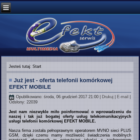
Jesteś tutaj:
Start
Już jest - oferta telefonii komórkowej
EFEKT MOBILE
Opublikowano: środa, 06 grudzień 2017 21:00
|
Drukuj
|
E-mail
|
Odsłony: 22039
Jest nam niezwykle miło poinformować o wprowadzeniu do
naszej i tak już bogatej oferty usług telekomunikacyjnych
usługi telefonii komórkowej EFEKT MOBILE.
Nasza firma została pełnoprawnym operatorem MVNO sieci PLUS
GSM, dzięki czemu mamy możliwość świadczenia mobilnych
rozwiązań głosowych w najwyższej jakości z zachowaniem