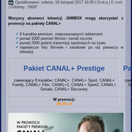
Opublikowano: sobota, 18 listopad 2017 16:00
|
Drukuj
|
E-mail
| Odsłony: 10697
Wszyscy abonenci telewizji JAMBOX mogą skorzystać z
promocji na pakiety CANAL+
8 kanałów premium, nieprzerywanych reklamami
ponad 1000 premier filmów i seriali rocznie
ponad 2500 godzin transmisji sportowych na żywo
największe hity filmowe i serialowe po raz pierwszy w
telewizji
Pakiet CANAL+ Prestige
Pa
zawierający 8 kanałów: CANAL+, CANAL+ Sport, CANAL+
zaw
Family, CANAL+ Film, CANAL+1, CANAL+ Sport2, CANAL+
S
Seriale, CANAL+ Discovery
W promocji:
49,90 zł