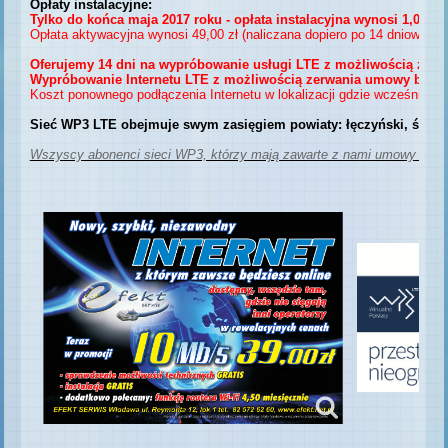
Opłaty instalacyjne:
Tylko do końca maja 2017 roku - opłata instalacyjna wynosi 1,00 zł.
Opłata aktywacyjna wynosi 49,00 zł (naliczana dopiero 
po 14 dniowym 
Oferujemy 14 dni na wypróbowanie usługi LTE z możliwością zerw
Wypróbowanie Internetu LTE z możliwością zerwania umowy bez żadn
Koszt ponownego podłączenia Internetu w lokalizacji gdzie wcześniej z
Sieć WP3 LTE obejmuje swym zasięgiem powiaty: łęczyński, świdn
Wszyscy abonenci sieci WP3, którzy mają zawarte z nami umowy na wcz