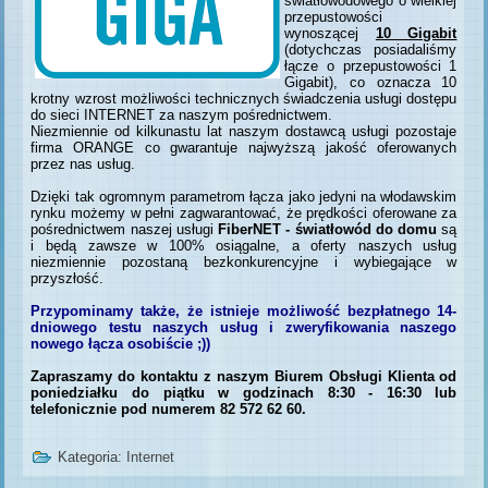
światłowodowego o wielkiej
przepustowości
wynoszącej
10 Gigabit
(dotychczas posiadaliśmy
łącze o przepustowości 1
Gigabit), co oznacza 10
krotny wzrost możliwości technicznych świadczenia usługi dostępu
do sieci INTERNET za naszym pośrednictwem.
Niezmiennie od kilkunastu lat naszym dostawcą usługi pozostaje
firma ORANGE co gwarantuje najwyższą jakość oferowanych
przez nas usług.
Dzięki tak ogromnym parametrom łącza jako jedyni na włodawskim
rynku możemy w pełni zagwarantować, że prędkości oferowane za
pośrednictwem naszej usługi
FiberNET - światłowód do domu
są
i będą zawsze w 100% osiągalne, a oferty naszych usług
niezmiennie pozostaną bezkonkurencyjne i wybiegające w
przyszłość.
Przypominamy także, że istnieje możliwość bezpłatnego 14-
dniowego testu naszych usług i zweryfikowania naszego
nowego łącza osobiście ;))
Zapraszamy do kontaktu z naszym Biurem Obsługi Klienta od
poniedziałku do piątku w godzinach 8:30 - 16:30 lub
telefonicznie pod numerem 82 572 62 60.
Kategoria:
Internet